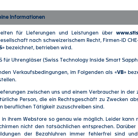
ine Informationen
elten für Lieferungen und Leistungen über
www.stis
esellschaft nach schweizerischem Recht, Firmen-ID CHE-15
S
» bezeichnet, betrieben wird.
S für Uhrengläser (Swiss Technology Inside Smart Sapphi
enden Verkaufsbedingungen, im Folgenden als «
VB
» bez
tellen.
Lieferungen zwischen uns und einem Verbraucher in der 
türliche Person, die ein Rechtsgeschäft zu Zwecken ab
 beruflichen Tätigkeit zuzuschreiben sind.
n in ihrem Webstore so genau wie möglich. Leider kann
chirmen nicht den tatsächlichen entsprechen. Darüber 
ldungen der Bezahluhren immer fehlerfrei sind u